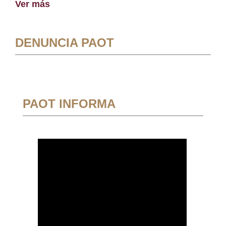
Ver más
DENUNCIA PAOT
PAOT INFORMA