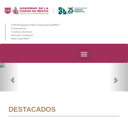
CDMX/Organismo Público Descentralizado/PAOT
Transparencia
Trámites y Servicios
Atención Ciudadana
Web e-mail PAOT
PAOT
Previous
Nex
DESTACADOS