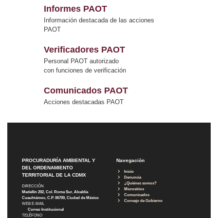
Informes PAOT
Información destacada de las acciones
PAOT
Verificadores PAOT
Personal PAOT autorizado
con funciones de verificación
Comunicados PAOT
Acciones destacadas PAOT
PROCURADURÍA AMBIENTAL Y
Navegación
DEL ORDENAMIENTO
Inicio
TERRITORIAL DE LA CDMX
Denuncia
¿Quiénes somos?
DIRECCIÓN
Micrositios
Medellín 202, Col. Roma Sur, Alcaldía
Comunicados
Cuauhtémoc, C.P. 06700, Ciudad de México
Consejo de Gobierno
WEB E-MAIL
Correo Institucional
TELÉFONO