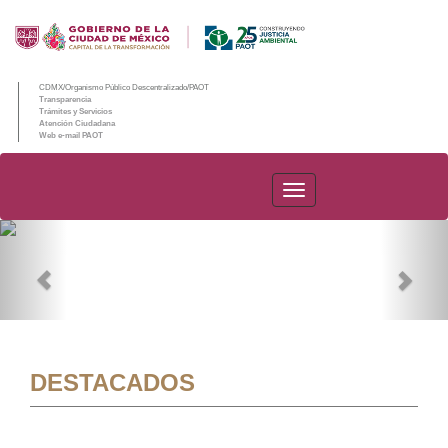
CDMX/Organismo Público Descentralizado/PAOT
Transparencia
Trámites y Servicios
Atención Ciudadana
Web e-mail PAOT
PAOT
Previous
Nex
DESTACADOS