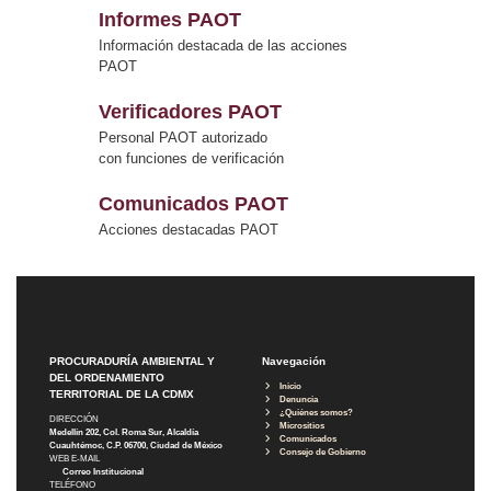
Informes PAOT
Información destacada de las acciones
PAOT
Verificadores PAOT
Personal PAOT autorizado
con funciones de verificación
Comunicados PAOT
Acciones destacadas PAOT
PROCURADURÍA AMBIENTAL Y
Navegación
DEL ORDENAMIENTO
Inicio
TERRITORIAL DE LA CDMX
Denuncia
¿Quiénes somos?
DIRECCIÓN
Micrositios
Medellín 202, Col. Roma Sur, Alcaldía
Comunicados
Cuauhtémoc, C.P. 06700, Ciudad de México
Consejo de Gobierno
WEB E-MAIL
Correo Institucional
TELÉFONO