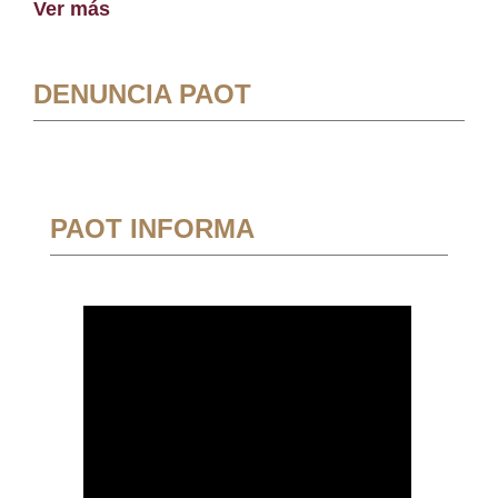
Ver más
DENUNCIA PAOT
PAOT INFORMA