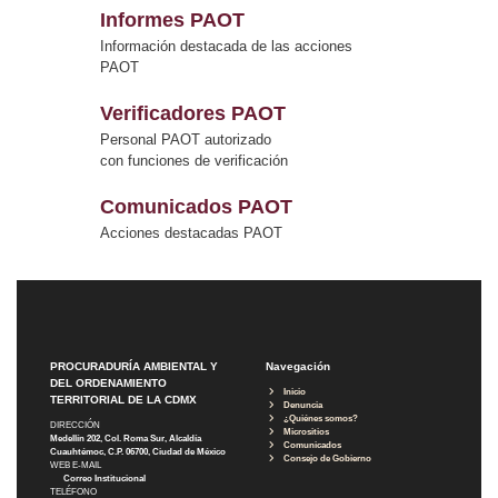
Informes PAOT
Información destacada de las acciones
PAOT
Verificadores PAOT
Personal PAOT autorizado
con funciones de verificación
Comunicados PAOT
Acciones destacadas PAOT
PROCURADURÍA AMBIENTAL Y
Navegación
DEL ORDENAMIENTO
Inicio
TERRITORIAL DE LA CDMX
Denuncia
¿Quiénes somos?
DIRECCIÓN
Micrositios
Medellín 202, Col. Roma Sur, Alcaldía
Comunicados
Cuauhtémoc, C.P. 06700, Ciudad de México
Consejo de Gobierno
WEB E-MAIL
Correo Institucional
TELÉFONO