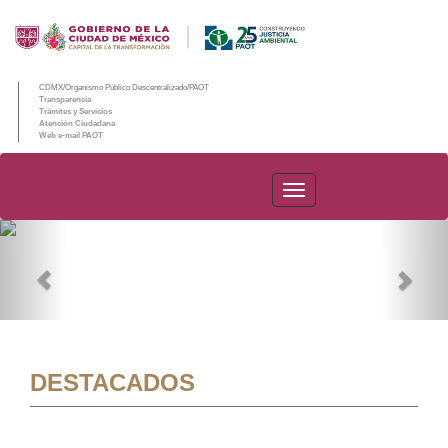
CDMX/Organismo Público Descentralizado/PAOT
Transparencia
Trámites y Servicios
Atención Ciudadana
Web e-mail PAOT
PAOT
Previous
Nex
DESTACADOS