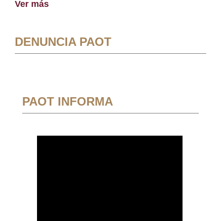
Ver más
DENUNCIA PAOT
PAOT INFORMA