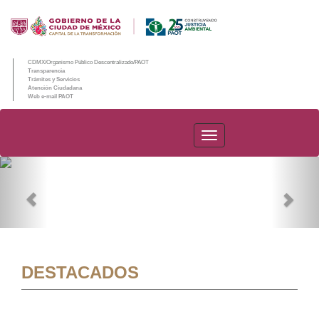
CDMX/Organismo Público Descentralizado/PAOT
Transparencia
Trámites y Servicios
Atención Ciudadana
Web e-mail PAOT
PAOT
Previous
Nex
DESTACADOS