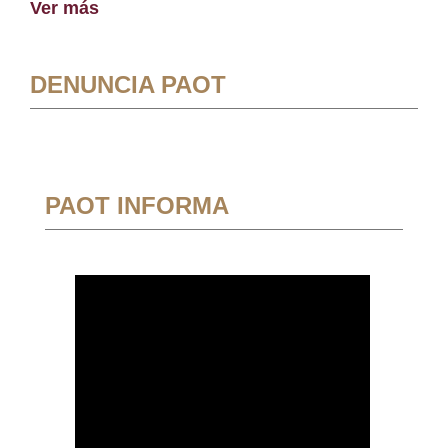
Ver más
DENUNCIA PAOT
PAOT INFORMA