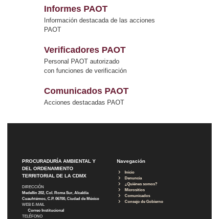
Informes PAOT
Información destacada de las acciones
PAOT
Verificadores PAOT
Personal PAOT autorizado
con funciones de verificación
Comunicados PAOT
Acciones destacadas PAOT
PROCURADURÍA AMBIENTAL Y
Navegación
DEL ORDENAMIENTO
Inicio
TERRITORIAL DE LA CDMX
Denuncia
¿Quiénes somos?
DIRECCIÓN
Micrositios
Medellín 202, Col. Roma Sur, Alcaldía
Comunicados
Cuauhtémoc, C.P. 06700, Ciudad de México
Consejo de Gobierno
WEB E-MAIL
Correo Institucional
TELÉFONO