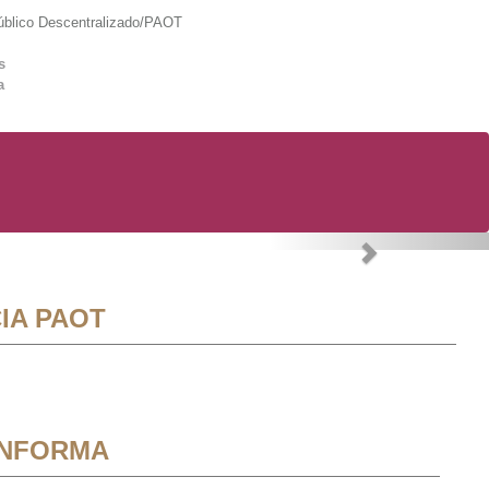
lico Descentralizado/PAOT
s
a
Next
IA PAOT
INFORMA