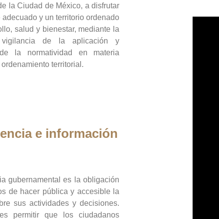
de la Ciudad de México, a disfrutar
 adecuado y un territorio ordenado
llo, salud y bienestar, mediante la
vigilancia de la aplicación y
 de la normatividad en materia
 ordenamiento territorial.
encia e información
ia gubernamental es la obligación
os de hacer pública y accesible la
bre sus actividades y decisiones.
es permitir que los ciudadanos