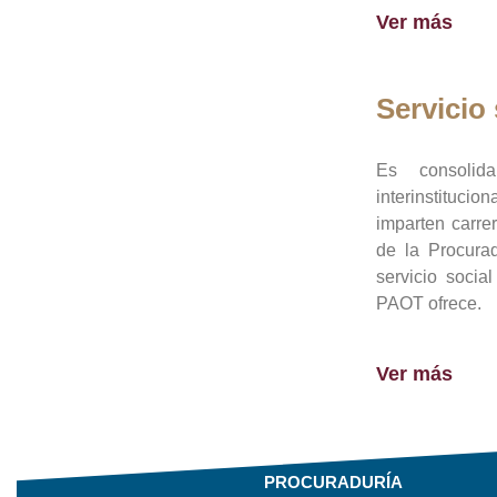
Ver más
Servicio 
Es consolid
interinstituci
imparten carre
de la Procura
servicio socia
PAOT ofrece.
Ver más
PROCURADURÍA