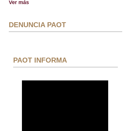
Ver más
DENUNCIA PAOT
PAOT INFORMA