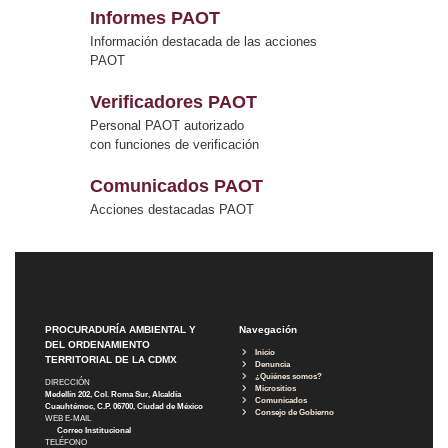
Informes PAOT
Información destacada de las acciones
PAOT
Verificadores PAOT
Personal PAOT autorizado
con funciones de verificación
Comunicados PAOT
Acciones destacadas PAOT
PROCURADURÍA AMBIENTAL Y
Navegación
DEL ORDENAMIENTO
Inicio
TERRITORIAL DE LA CDMX
Denuncia
¿Quiénes somos?
DIRECCIÓN
Micrositios
Medellín 202, Col. Roma Sur, Alcaldía
Comunicados
Cuauhtémoc, C.P. 06700, Ciudad de México
Consejo de Gobierno
WEB E-MAIL
Correo Institucional
TELÉFONO