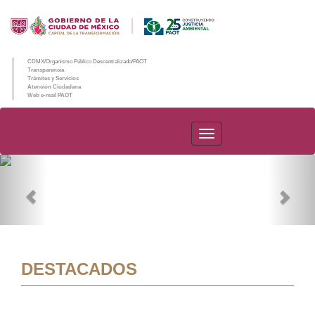
CDMX/Organismo Público Descentralizado/PAOT
Transparencia
Trámites y Servicios
Atención Ciudadana
Web e-mail PAOT
PAOT
Previous
Nex
DESTACADOS