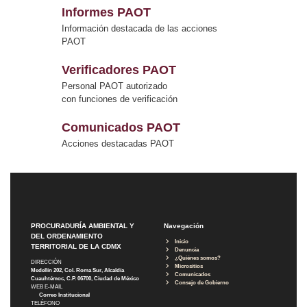
Informes PAOT
Información destacada de las acciones
PAOT
Verificadores PAOT
Personal PAOT autorizado
con funciones de verificación
Comunicados PAOT
Acciones destacadas PAOT
PROCURADURÍA AMBIENTAL Y
Navegación
DEL ORDENAMIENTO
Inicio
TERRITORIAL DE LA CDMX
Denuncia
¿Quiénes somos?
DIRECCIÓN
Micrositios
Medellín 202, Col. Roma Sur, Alcaldía
Comunicados
Cuauhtémoc, C.P. 06700, Ciudad de México
Consejo de Gobierno
WEB E-MAIL
Correo Institucional
TELÉFONO