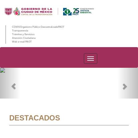
CDMX/Organismo Público Descentralizado/PAOT
Transparencia
Trámites y Servicios
Atención Ciudadana
Web e-mail PAOT
PAOT
Previous
Nex
DESTACADOS