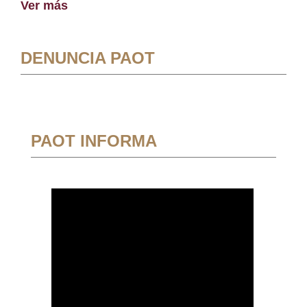
Ver más
DENUNCIA PAOT
PAOT INFORMA