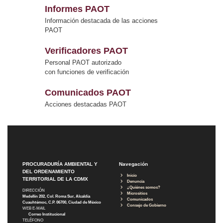
Informes PAOT
Información destacada de las acciones
PAOT
Verificadores PAOT
Personal PAOT autorizado
con funciones de verificación
Comunicados PAOT
Acciones destacadas PAOT
PROCURADURÍA AMBIENTAL Y
Navegación
DEL ORDENAMIENTO
Inicio
TERRITORIAL DE LA CDMX
Denuncia
¿Quiénes somos?
DIRECCIÓN
Micrositios
Medellín 202, Col. Roma Sur, Alcaldía
Comunicados
Cuauhtémoc, C.P. 06700, Ciudad de México
Consejo de Gobierno
WEB E-MAIL
Correo Institucional
TELÉFONO