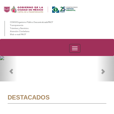
CDMX/Organismo Público Descentralizado/PAOT
Transparencia
Trámites y Servicios
Atención Ciudadana
Web e-mail PAOT
PAOT
Previous
Nex
DESTACADOS