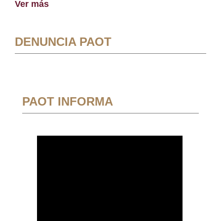
Ver más
DENUNCIA PAOT
PAOT INFORMA