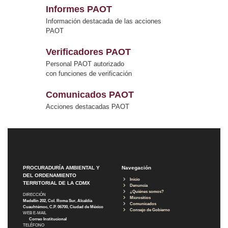
Informes PAOT
Información destacada de las acciones
PAOT
Verificadores PAOT
Personal PAOT autorizado
con funciones de verificación
Comunicados PAOT
Acciones destacadas PAOT
PROCURADURÍA AMBIENTAL Y
Navegación
DEL ORDENAMIENTO
Inicio
TERRITORIAL DE LA CDMX
Denuncia
¿Quiénes somos?
DIRECCIÓN
Micrositios
Medellín 202, Col. Roma Sur, Alcaldía
Comunicados
Cuauhtémoc, C.P. 06700, Ciudad de México
Consejo de Gobierno
WEB E-MAIL
Correo Institucional
TELÉFONO