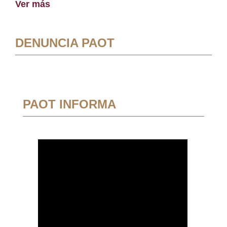
Ver más
DENUNCIA PAOT
PAOT INFORMA