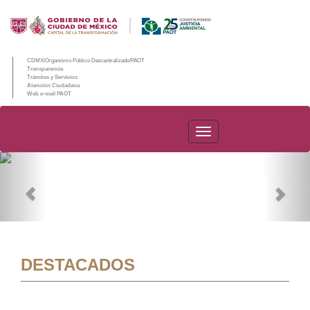
CDMX/Organismo Público Descentralizado/PAOT
Transparencia
Trámites y Servicios
Atención Ciudadana
Web e-mail PAOT
PAOT
Previous
Nex
DESTACADOS