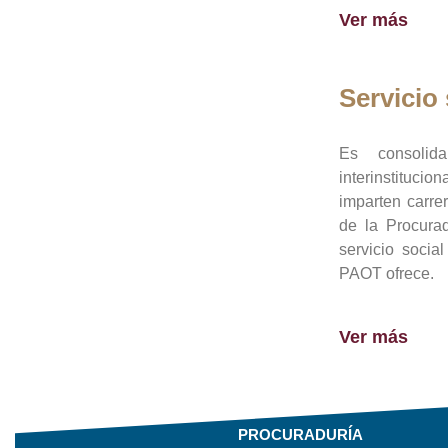
Ver más
Servicio 
Es consolid
interinstituci
imparten carre
de la Procura
servicio socia
PAOT ofrece.
Ver más
PROCURADURÍA