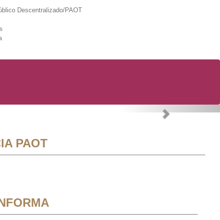
lico Descentralizado/PAOT
s
a
Next
IA PAOT
INFORMA