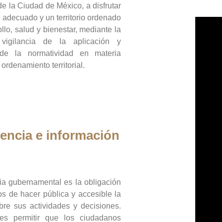
de la Ciudad de México, a disfrutar
 adecuado y un territorio ordenado
llo, salud y bienestar, mediante la
vigilancia de la aplicación y
 de la normatividad en materia
 ordenamiento territorial.
encia e información
ia gubernamental es la obligación
os de hacer pública y accesible la
bre sus actividades y decisiones.
es permitir que los ciudadanos