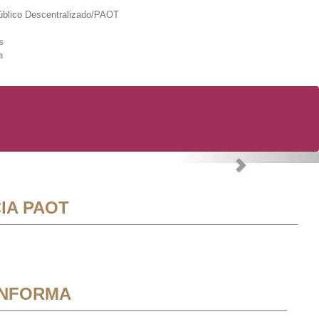
lico Descentralizado/PAOT
s
a
Next
IA PAOT
INFORMA