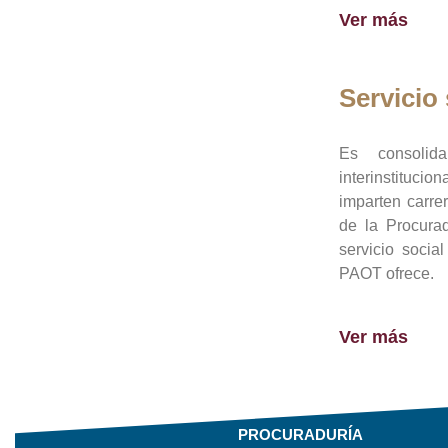
Ver más
Servicio 
Es consolid
interinstituci
imparten carre
de la Procura
servicio socia
PAOT ofrece.
Ver más
PROCURADURÍA