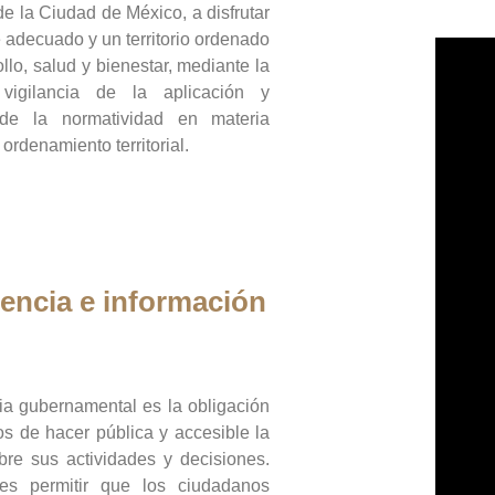
de la Ciudad de México, a disfrutar
 adecuado y un territorio ordenado
llo, salud y bienestar, mediante la
vigilancia de la aplicación y
 de la normatividad en materia
 ordenamiento territorial.
encia e información
ia gubernamental es la obligación
os de hacer pública y accesible la
bre sus actividades y decisiones.
es permitir que los ciudadanos