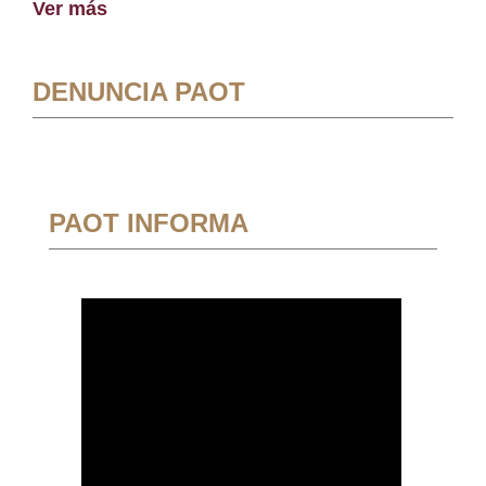
Ver más
DENUNCIA PAOT
PAOT INFORMA