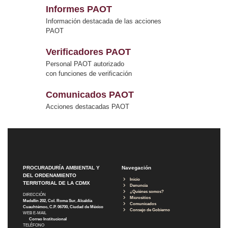
Informes PAOT
Información destacada de las acciones
PAOT
Verificadores PAOT
Personal PAOT autorizado
con funciones de verificación
Comunicados PAOT
Acciones destacadas PAOT
PROCURADURÍA AMBIENTAL Y
Navegación
DEL ORDENAMIENTO
Inicio
TERRITORIAL DE LA CDMX
Denuncia
¿Quiénes somos?
DIRECCIÓN
Micrositios
Medellín 202, Col. Roma Sur, Alcaldía
Comunicados
Cuauhtémoc, C.P. 06700, Ciudad de México
Consejo de Gobierno
WEB E-MAIL
Correo Institucional
TELÉFONO