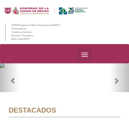
CDMX/Organismo Público Descentralizado/PAOT
Transparencia
Trámites y Servicios
Atención Ciudadana
Web e-mail PAOT
PAOT
Previous
Nex
DESTACADOS