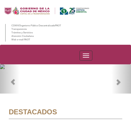
CDMX/Organismo Público Descentralizado/PAOT
Transparencia
Trámites y Servicios
Atención Ciudadana
Web e-mail PAOT
PAOT
Previous
Nex
DESTACADOS