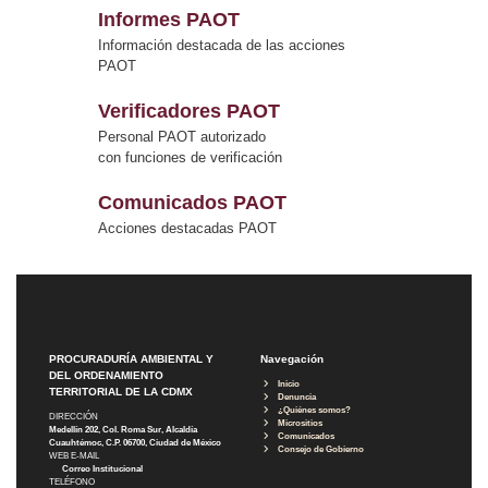
Informes PAOT
Información destacada de las acciones
PAOT
Verificadores PAOT
Personal PAOT autorizado
con funciones de verificación
Comunicados PAOT
Acciones destacadas PAOT
PROCURADURÍA AMBIENTAL Y
Navegación
DEL ORDENAMIENTO
Inicio
TERRITORIAL DE LA CDMX
Denuncia
¿Quiénes somos?
DIRECCIÓN
Micrositios
Medellín 202, Col. Roma Sur, Alcaldía
Comunicados
Cuauhtémoc, C.P. 06700, Ciudad de México
Consejo de Gobierno
WEB E-MAIL
Correo Institucional
TELÉFONO