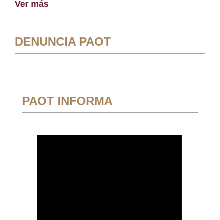
Ver más
DENUNCIA PAOT
PAOT INFORMA