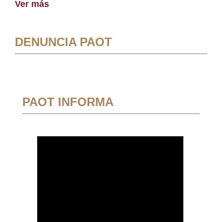
Ver más
DENUNCIA PAOT
PAOT INFORMA