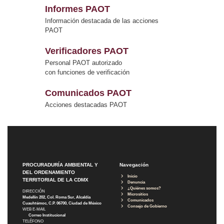
Informes PAOT
Información destacada de las acciones
PAOT
Verificadores PAOT
Personal PAOT autorizado
con funciones de verificación
Comunicados PAOT
Acciones destacadas PAOT
PROCURADURÍA AMBIENTAL Y
Navegación
DEL ORDENAMIENTO
Inicio
TERRITORIAL DE LA CDMX
Denuncia
¿Quiénes somos?
DIRECCIÓN
Micrositios
Medellín 202, Col. Roma Sur, Alcaldía
Comunicados
Cuauhtémoc, C.P. 06700, Ciudad de México
Consejo de Gobierno
WEB E-MAIL
Correo Institucional
TELÉFONO