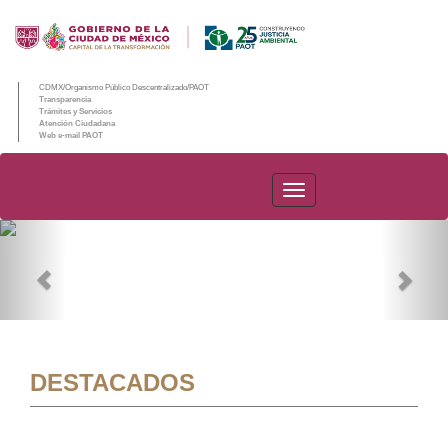
CDMX/Organismo Público Descentralizado/PAOT
Transparencia
Trámites y Servicios
Atención Ciudadana
Web e-mail PAOT
PAOT
Previous
Nex
DESTACADOS