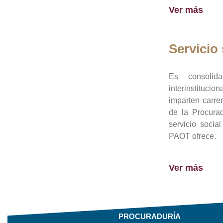
Ver más
Servicio 
Es consolid
interinstituci
imparten carre
de la Procura
servicio socia
PAOT ofrece.
Ver más
PROCURADURÍA