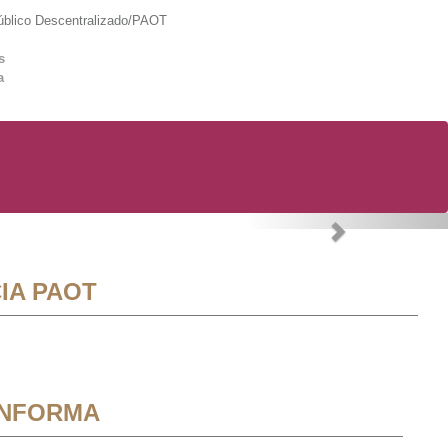
lico Descentralizado/PAOT
s
a
Next
IA PAOT
INFORMA