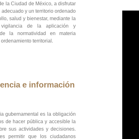
de la Ciudad de México, a disfrutar
 adecuado y un territorio ordenado
llo, salud y bienestar, mediante la
vigilancia de la aplicación y
 de la normatividad en materia
 ordenamiento territorial.
encia e información
ia gubernamental es la obligación
os de hacer pública y accesible la
bre sus actividades y decisiones.
es permitir que los ciudadanos