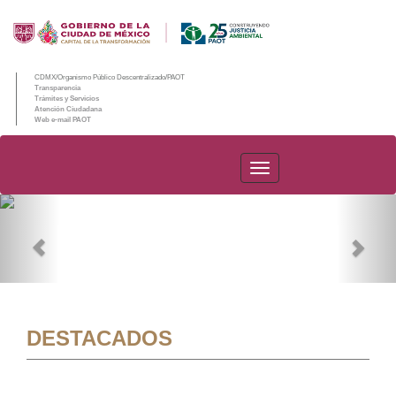
CDMX/Organismo Público Descentralizado/PAOT
Transparencia
Trámites y Servicios
Atención Ciudadana
Web e-mail PAOT
PAOT
Previous
Nex
DESTACADOS