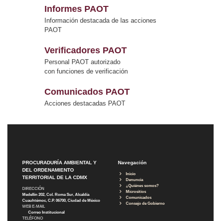
Informes PAOT
Información destacada de las acciones
PAOT
Verificadores PAOT
Personal PAOT autorizado
con funciones de verificación
Comunicados PAOT
Acciones destacadas PAOT
PROCURADURÍA AMBIENTAL Y
Navegación
DEL ORDENAMIENTO
Inicio
TERRITORIAL DE LA CDMX
Denuncia
¿Quiénes somos?
DIRECCIÓN
Micrositios
Medellín 202, Col. Roma Sur, Alcaldía
Comunicados
Cuauhtémoc, C.P. 06700, Ciudad de México
Consejo de Gobierno
WEB E-MAIL
Correo Institucional
TELÉFONO