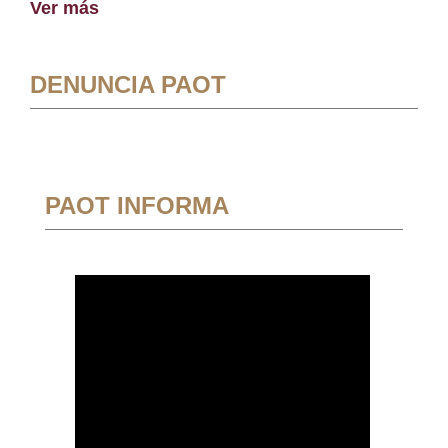
Ver más
DENUNCIA PAOT
PAOT INFORMA