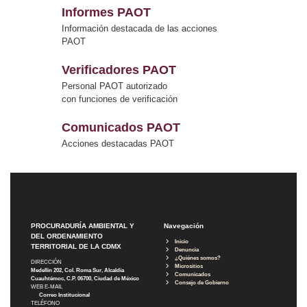
Informes PAOT
Información destacada de las acciones
PAOT
Verificadores PAOT
Personal PAOT autorizado
con funciones de verificación
Comunicados PAOT
Acciones destacadas PAOT
PROCURADURÍA AMBIENTAL Y
Navegación
DEL ORDENAMIENTO
Inicio
TERRITORIAL DE LA CDMX
Denuncia
¿Quiénes somos?
DIRECCIÓN
Micrositios
Medellín 202, Col. Roma Sur, Alcaldía
Comunicados
Cuauhtémoc, C.P. 06700, Ciudad de México
Consejo de Gobierno
WEB E-MAIL
Correo Institucional
TELÉFONO