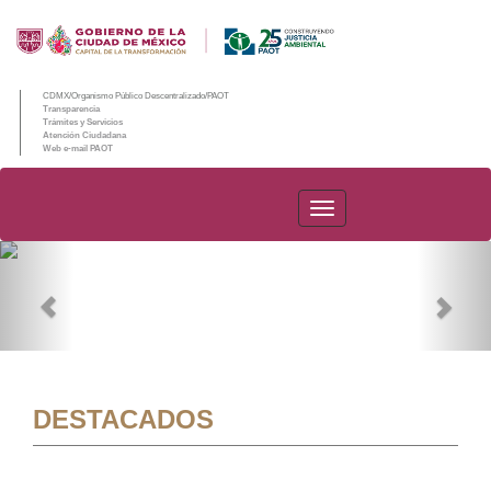
CDMX/Organismo Público Descentralizado/PAOT
Transparencia
Trámites y Servicios
Atención Ciudadana
Web e-mail PAOT
PAOT
Previous
Nex
DESTACADOS