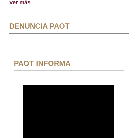
Ver más
DENUNCIA PAOT
PAOT INFORMA