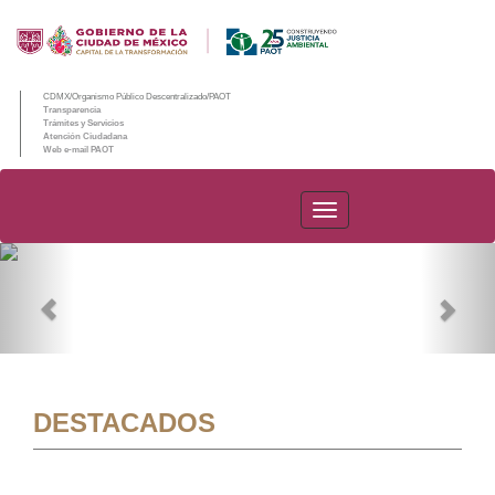
CDMX/Organismo Público Descentralizado/PAOT
Transparencia
Trámites y Servicios
Atención Ciudadana
Web e-mail PAOT
PAOT
Previous
Nex
DESTACADOS