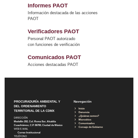
Informes PAOT
Información destacada de las acciones
PAOT
Verificadores PAOT
Personal PAOT autorizado
con funciones de verificación
Comunicados PAOT
Acciones destacadas PAOT
PROCURADURÍA AMBIENTAL Y
Navegación
DEL ORDENAMIENTO
Inicio
TERRITORIAL DE LA CDMX
Denuncia
¿Quiénes somos?
DIRECCIÓN
Micrositios
Medellín 202, Col. Roma Sur, Alcaldía
Comunicados
Cuauhtémoc, C.P. 06700, Ciudad de México
Consejo de Gobierno
WEB E-MAIL
Correo Institucional
TELÉFONO