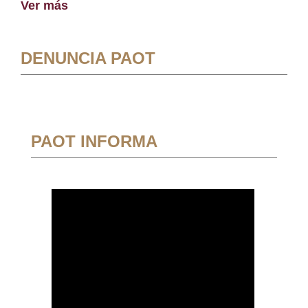
Ver más
DENUNCIA PAOT
PAOT INFORMA