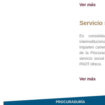
Ver más
Servicio 
Es consolid
interinstituci
imparten carre
de la Procura
servicio socia
PAOT ofrece.
Ver más
PROCURADURÍA