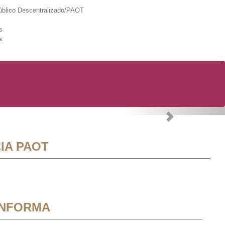
lico Descentralizado/PAOT
s
a
Next
IA PAOT
INFORMA