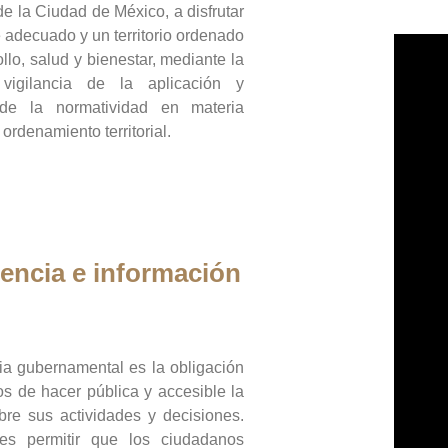
de la Ciudad de México, a disfrutar
 adecuado y un territorio ordenado
llo, salud y bienestar, mediante la
vigilancia de la aplicación y
 de la normatividad en materia
 ordenamiento territorial.
encia e información
ia gubernamental es la obligación
os de hacer pública y accesible la
bre sus actividades y decisiones.
es permitir que los ciudadanos