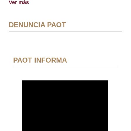
Ver más
DENUNCIA PAOT
PAOT INFORMA