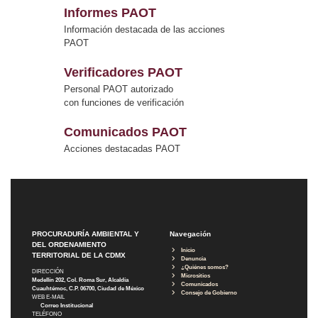
Informes PAOT
Información destacada de las acciones
PAOT
Verificadores PAOT
Personal PAOT autorizado
con funciones de verificación
Comunicados PAOT
Acciones destacadas PAOT
PROCURADURÍA AMBIENTAL Y
Navegación
DEL ORDENAMIENTO
Inicio
TERRITORIAL DE LA CDMX
Denuncia
¿Quiénes somos?
DIRECCIÓN
Micrositios
Medellín 202, Col. Roma Sur, Alcaldía
Comunicados
Cuauhtémoc, C.P. 06700, Ciudad de México
Consejo de Gobierno
WEB E-MAIL
Correo Institucional
TELÉFONO