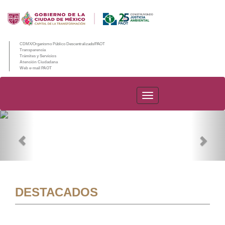
CDMX/Organismo Público Descentralizado/PAOT
Transparencia
Trámites y Servicios
Atención Ciudadana
Web e-mail PAOT
PAOT
Previous
Nex
DESTACADOS