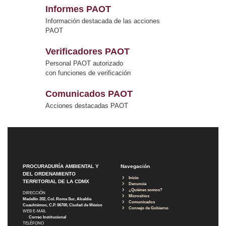
Informes PAOT
Información destacada de las acciones
PAOT
Verificadores PAOT
Personal PAOT autorizado
con funciones de verificación
Comunicados PAOT
Acciones destacadas PAOT
PROCURADURÍA AMBIENTAL Y
Navegación
DEL ORDENAMIENTO
Inicio
TERRITORIAL DE LA CDMX
Denuncia
¿Quiénes somos?
DIRECCIÓN
Micrositios
Medellín 202, Col. Roma Sur, Alcaldía
Comunicados
Cuauhtémoc, C.P. 06700, Ciudad de México
Consejo de Gobierno
WEB E-MAIL
Correo Institucional
TELÉFONO