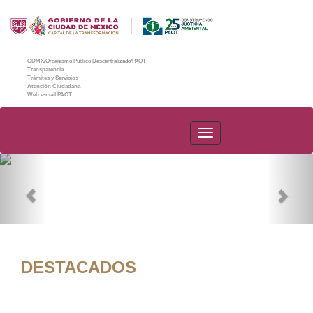
CDMX/Organismo Público Descentralizado/PAOT
Transparencia
Trámites y Servicios
Atención Ciudadana
Web e-mail PAOT
PAOT
Previous
Nex
DESTACADOS