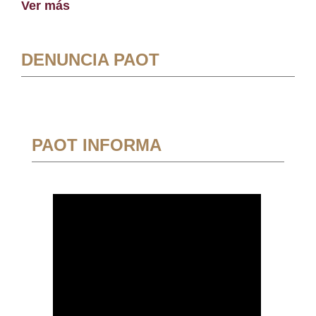
Ver más
DENUNCIA PAOT
PAOT INFORMA