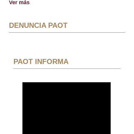
Ver más
DENUNCIA PAOT
PAOT INFORMA