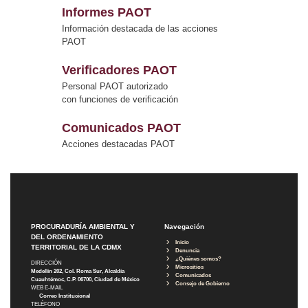
Informes PAOT
Información destacada de las acciones
PAOT
Verificadores PAOT
Personal PAOT autorizado
con funciones de verificación
Comunicados PAOT
Acciones destacadas PAOT
PROCURADURÍA AMBIENTAL Y
Navegación
DEL ORDENAMIENTO
Inicio
TERRITORIAL DE LA CDMX
Denuncia
¿Quiénes somos?
DIRECCIÓN
Micrositios
Medellín 202, Col. Roma Sur, Alcaldía
Comunicados
Cuauhtémoc, C.P. 06700, Ciudad de México
Consejo de Gobierno
WEB E-MAIL
Correo Institucional
TELÉFONO