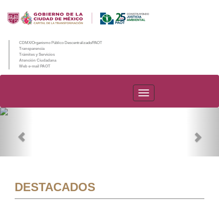
CDMX/Organismo Público Descentralizado/PAOT
Transparencia
Trámites y Servicios
Atención Ciudadana
Web e-mail PAOT
PAOT
Previous
Nex
DESTACADOS