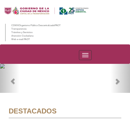
CDMX/Organismo Público Descentralizado/PAOT
Transparencia
Trámites y Servicios
Atención Ciudadana
Web e-mail PAOT
PAOT
Previous
Nex
DESTACADOS