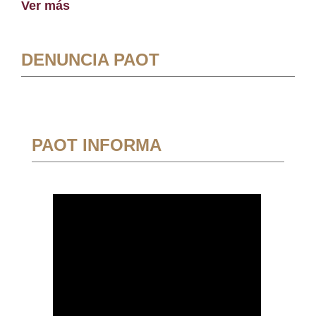
Ver más
DENUNCIA PAOT
PAOT INFORMA