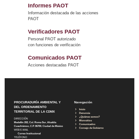
Informes PAOT
Información destacada de las acciones
PAOT
Verificadores PAOT
Personal PAOT autorizado
con funciones de verificación
Comunicados PAOT
Acciones destacadas PAOT
PROCURADURÍA AMBIENTAL Y
Navegación
DEL ORDENAMIENTO
Inicio
TERRITORIAL DE LA CDMX
Denuncia
¿Quiénes somos?
DIRECCIÓN
Micrositios
Medellín 202, Col. Roma Sur, Alcaldía
Comunicados
Cuauhtémoc, C.P. 06700, Ciudad de México
Consejo de Gobierno
WEB E-MAIL
Correo Institucional
TELÉFONO