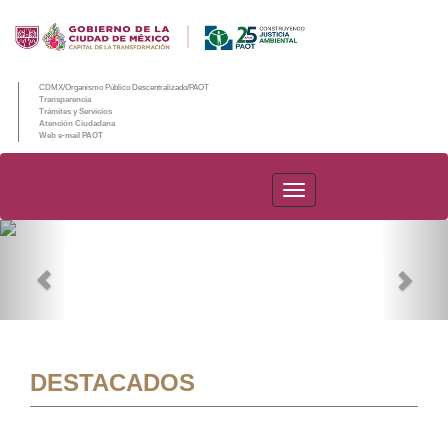
CDMX/Organismo Público Descentralizado/PAOT
Transparencia
Trámites y Servicios
Atención Ciudadana
Web e-mail PAOT
PAOT
Previous
Nex
DESTACADOS