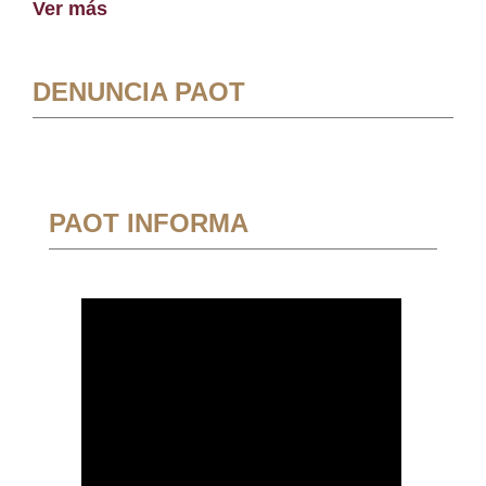
Ver más
DENUNCIA PAOT
PAOT INFORMA