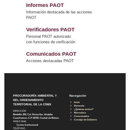
Informes PAOT
Información destacada de las acciones
PAOT
Verificadores PAOT
Personal PAOT autorizado
con funciones de verificación
Comunicados PAOT
Acciones destacadas PAOT
PROCURADURÍA AMBIENTAL Y
Navegación
DEL ORDENAMIENTO
Inicio
TERRITORIAL DE LA CDMX
Denuncia
¿Quiénes somos?
DIRECCIÓN
Micrositios
Medellín 202, Col. Roma Sur, Alcaldía
Comunicados
Cuauhtémoc, C.P. 06700, Ciudad de México
Consejo de Gobierno
WEB E-MAIL
Correo Institucional
TELÉFONO