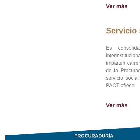
Ver más
Servicio 
Es consolid
interinstituci
imparten carre
de la Procura
servicio socia
PAOT ofrece.
Ver más
PROCURADURÍA