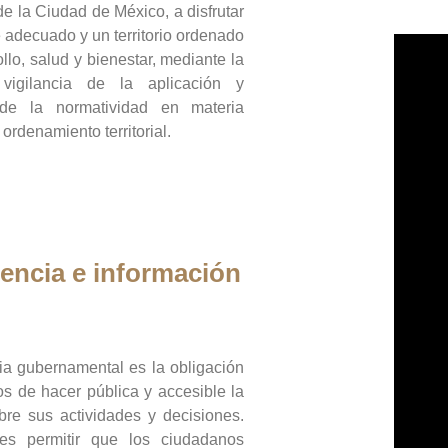
de la Ciudad de México, a disfrutar
 adecuado y un territorio ordenado
llo, salud y bienestar, mediante la
vigilancia de la aplicación y
 de la normatividad en materia
 ordenamiento territorial.
encia e información
ia gubernamental es la obligación
os de hacer pública y accesible la
bre sus actividades y decisiones.
es permitir que los ciudadanos