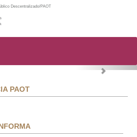
lico Descentralizado/PAOT
s
a
Next
IA PAOT
INFORMA