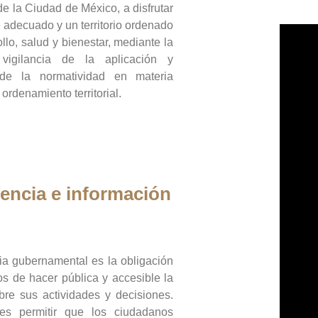
de la Ciudad de México, a disfrutar
 adecuado y un territorio ordenado
llo, salud y bienestar, mediante la
vigilancia de la aplicación y
 de la normatividad en materia
 ordenamiento territorial.
encia e información
ia gubernamental es la obligación
os de hacer pública y accesible la
bre sus actividades y decisiones.
es permitir que los ciudadanos