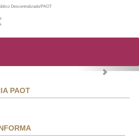
lico Descentralizado/PAOT
s
a
Next
IA PAOT
INFORMA