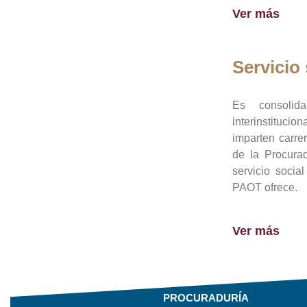
Ver más
Servicio 
Es consolid
interinstituci
imparten carre
de la Procura
servicio socia
PAOT ofrece.
Ver más
PROCURADURÍA