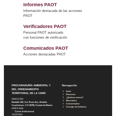
Informes PAOT
Información destacada de las acciones
PAOT
Verificadores PAOT
Personal PAOT autorizado
con funciones de verificación
Comunicados PAOT
Acciones destacadas PAOT
PROCURADURÍA AMBIENTAL Y
Navegación
DEL ORDENAMIENTO
Inicio
TERRITORIAL DE LA CDMX
Denuncia
¿Quiénes somos?
DIRECCIÓN
Micrositios
Medellín 202, Col. Roma Sur, Alcaldía
Comunicados
Cuauhtémoc, C.P. 06700, Ciudad de México
Consejo de Gobierno
WEB E-MAIL
Correo Institucional
TELÉFONO