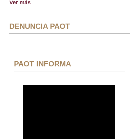
Ver más
DENUNCIA PAOT
PAOT INFORMA