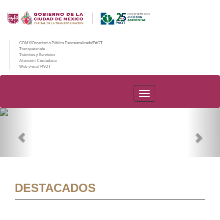
CDMX/Organismo Público Descentralizado/PAOT
Transparencia
Trámites y Servicios
Atención Ciudadana
Web e-mail PAOT
PAOT
Previous
Nex
DESTACADOS