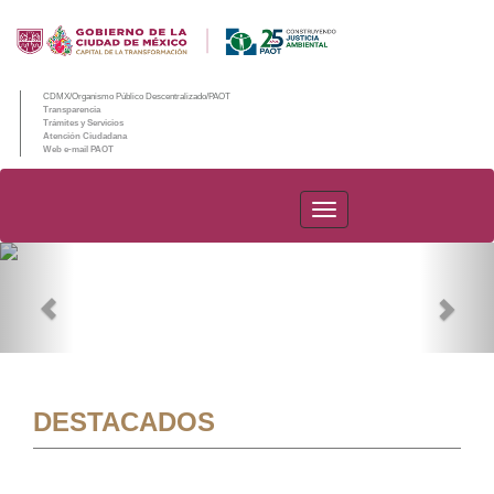
CDMX/Organismo Público Descentralizado/PAOT
Transparencia
Trámites y Servicios
Atención Ciudadana
Web e-mail PAOT
PAOT
Previous
Nex
DESTACADOS