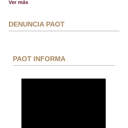
Ver más
DENUNCIA PAOT
PAOT INFORMA