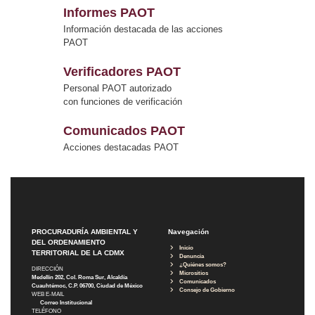
Informes PAOT
Información destacada de las acciones
PAOT
Verificadores PAOT
Personal PAOT autorizado
con funciones de verificación
Comunicados PAOT
Acciones destacadas PAOT
PROCURADURÍA AMBIENTAL Y
Navegación
DEL ORDENAMIENTO
Inicio
TERRITORIAL DE LA CDMX
Denuncia
¿Quiénes somos?
DIRECCIÓN
Micrositios
Medellín 202, Col. Roma Sur, Alcaldía
Comunicados
Cuauhtémoc, C.P. 06700, Ciudad de México
Consejo de Gobierno
WEB E-MAIL
Correo Institucional
TELÉFONO