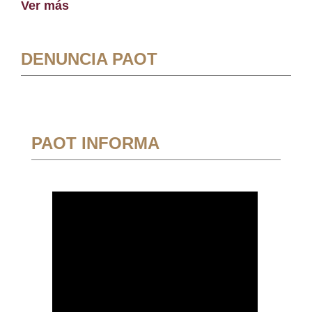
Ver más
DENUNCIA PAOT
PAOT INFORMA