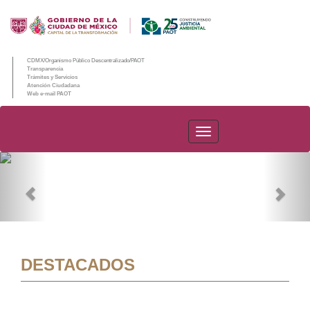
CDMX/Organismo Público Descentralizado/PAOT
Transparencia
Trámites y Servicios
Atención Ciudadana
Web e-mail PAOT
PAOT
Previous
Nex
DESTACADOS