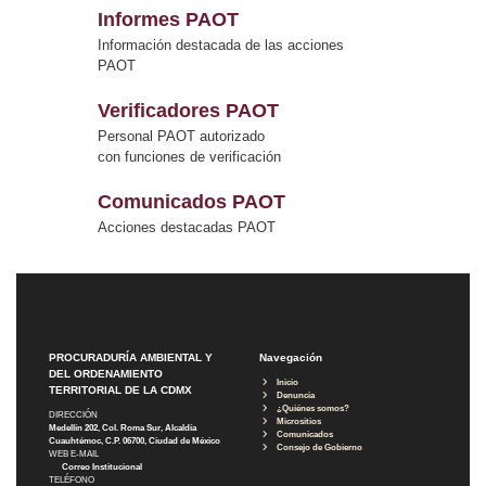
Informes PAOT
Información destacada de las acciones
PAOT
Verificadores PAOT
Personal PAOT autorizado
con funciones de verificación
Comunicados PAOT
Acciones destacadas PAOT
PROCURADURÍA AMBIENTAL Y
Navegación
DEL ORDENAMIENTO
Inicio
TERRITORIAL DE LA CDMX
Denuncia
¿Quiénes somos?
DIRECCIÓN
Micrositios
Medellín 202, Col. Roma Sur, Alcaldía
Comunicados
Cuauhtémoc, C.P. 06700, Ciudad de México
Consejo de Gobierno
WEB E-MAIL
Correo Institucional
TELÉFONO