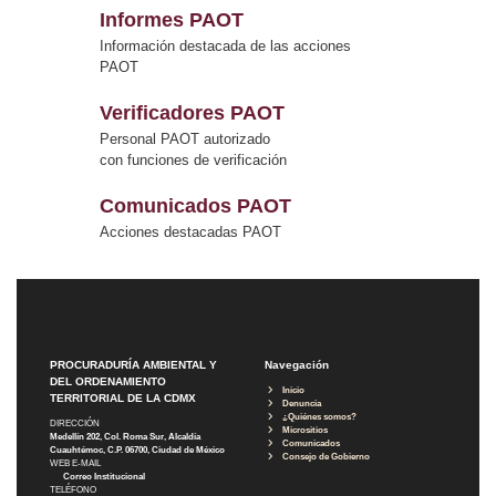
Informes PAOT
Información destacada de las acciones
PAOT
Verificadores PAOT
Personal PAOT autorizado
con funciones de verificación
Comunicados PAOT
Acciones destacadas PAOT
PROCURADURÍA AMBIENTAL Y
Navegación
DEL ORDENAMIENTO
Inicio
TERRITORIAL DE LA CDMX
Denuncia
¿Quiénes somos?
DIRECCIÓN
Micrositios
Medellín 202, Col. Roma Sur, Alcaldía
Comunicados
Cuauhtémoc, C.P. 06700, Ciudad de México
Consejo de Gobierno
WEB E-MAIL
Correo Institucional
TELÉFONO