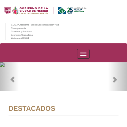
CDMX/Organismo Público Descentralizado/PAOT
Transparencia
Trámites y Servicios
Atención Ciudadana
Web e-mail PAOT
PAOT
Previous
Nex
DESTACADOS