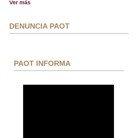
Ver más
DENUNCIA PAOT
PAOT INFORMA