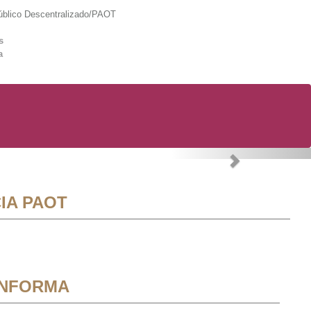
lico Descentralizado/PAOT
s
a
Next
IA PAOT
INFORMA