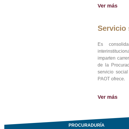
Ver más
Servicio 
Es consolid
interinstituci
imparten carre
de la Procura
servicio socia
PAOT ofrece.
Ver más
PROCURADURÍA