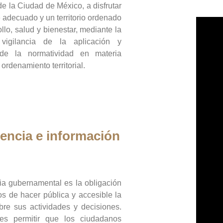
de la Ciudad de México, a disfrutar
 adecuado y un territorio ordenado
llo, salud y bienestar, mediante la
vigilancia de la aplicación y
 de la normatividad en materia
 ordenamiento territorial.
encia e información
ia gubernamental es la obligación
os de hacer pública y accesible la
bre sus actividades y decisiones.
es permitir que los ciudadanos