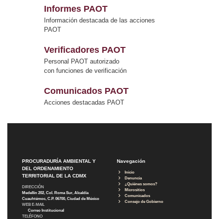
Informes PAOT
Información destacada de las acciones
PAOT
Verificadores PAOT
Personal PAOT autorizado
con funciones de verificación
Comunicados PAOT
Acciones destacadas PAOT
PROCURADURÍA AMBIENTAL Y
Navegación
DEL ORDENAMIENTO
Inicio
TERRITORIAL DE LA CDMX
Denuncia
¿Quiénes somos?
DIRECCIÓN
Micrositios
Medellín 202, Col. Roma Sur, Alcaldía
Comunicados
Cuauhtémoc, C.P. 06700, Ciudad de México
Consejo de Gobierno
WEB E-MAIL
Correo Institucional
TELÉFONO