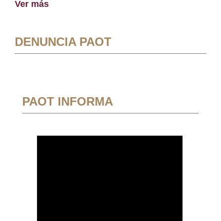
Ver más
DENUNCIA PAOT
PAOT INFORMA