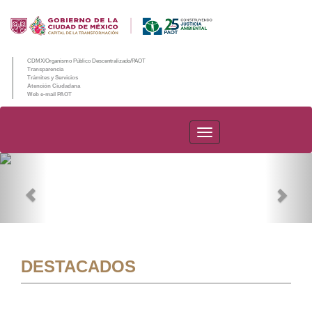
CDMX/Organismo Público Descentralizado/PAOT
Transparencia
Trámites y Servicios
Atención Ciudadana
Web e-mail PAOT
PAOT
Previous
Nex
DESTACADOS