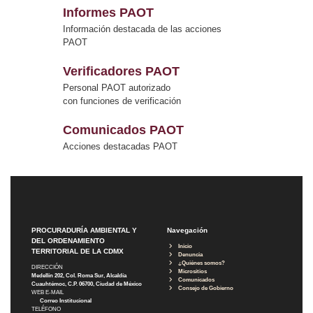
Informes PAOT
Información destacada de las acciones
PAOT
Verificadores PAOT
Personal PAOT autorizado
con funciones de verificación
Comunicados PAOT
Acciones destacadas PAOT
PROCURADURÍA AMBIENTAL Y
Navegación
DEL ORDENAMIENTO
Inicio
TERRITORIAL DE LA CDMX
Denuncia
¿Quiénes somos?
DIRECCIÓN
Micrositios
Medellín 202, Col. Roma Sur, Alcaldía
Comunicados
Cuauhtémoc, C.P. 06700, Ciudad de México
Consejo de Gobierno
WEB E-MAIL
Correo Institucional
TELÉFONO