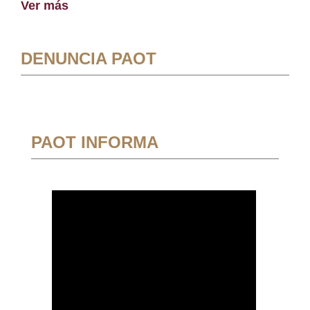
Ver más
DENUNCIA PAOT
PAOT INFORMA