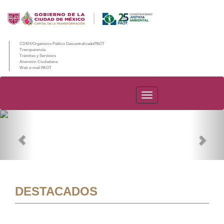
CDMX/Organismo Público Descentralizado/PAOT
Transparencia
Trámites y Servicios
Atención Ciudadana
Web e-mail PAOT
PAOT
Previous
Nex
DESTACADOS