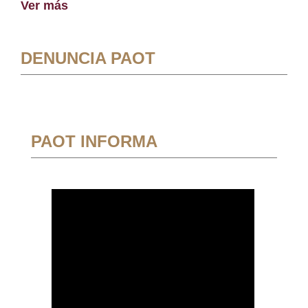
Ver más
DENUNCIA PAOT
PAOT INFORMA