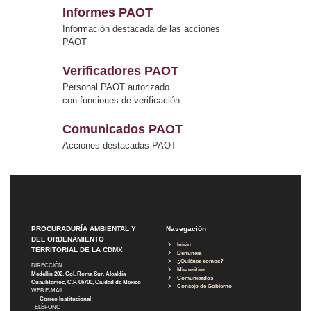
Informes PAOT
Información destacada de las acciones
PAOT
Verificadores PAOT
Personal PAOT autorizado
con funciones de verificación
Comunicados PAOT
Acciones destacadas PAOT
PROCURADURÍA AMBIENTAL Y
Navegación
DEL ORDENAMIENTO
Inicio
TERRITORIAL DE LA CDMX
Denuncia
¿Quiénes somos?
DIRECCIÓN
Micrositios
Medellín 202, Col. Roma Sur, Alcaldía
Comunicados
Cuauhtémoc, C.P. 06700, Ciudad de México
Consejo de Gobierno
WEB E-MAIL
Correo Institucional
TELÉFONO