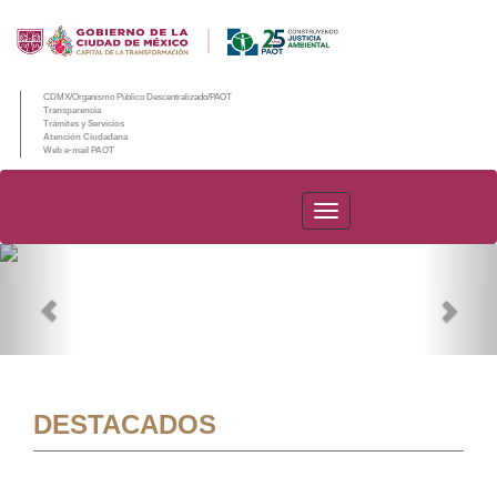
CDMX/Organismo Público Descentralizado/PAOT
Transparencia
Trámites y Servicios
Atención Ciudadana
Web e-mail PAOT
PAOT
Previous
Nex
DESTACADOS