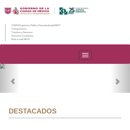
CDMX/Organismo Público Descentralizado/PAOT
Transparencia
Trámites y Servicios
Atención Ciudadana
Web e-mail PAOT
PAOT
Previous
Nex
DESTACADOS