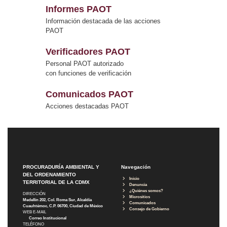
Informes PAOT
Información destacada de las acciones
PAOT
Verificadores PAOT
Personal PAOT autorizado
con funciones de verificación
Comunicados PAOT
Acciones destacadas PAOT
PROCURADURÍA AMBIENTAL Y
Navegación
DEL ORDENAMIENTO
Inicio
TERRITORIAL DE LA CDMX
Denuncia
¿Quiénes somos?
DIRECCIÓN
Micrositios
Medellín 202, Col. Roma Sur, Alcaldía
Comunicados
Cuauhtémoc, C.P. 06700, Ciudad de México
Consejo de Gobierno
WEB E-MAIL
Correo Institucional
TELÉFONO