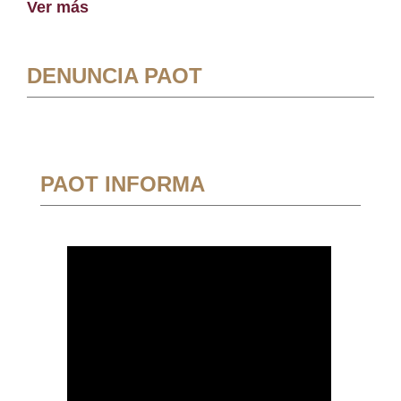
Ver más
DENUNCIA PAOT
PAOT INFORMA