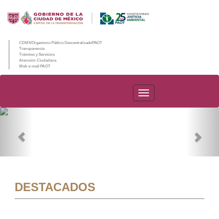
CDMX/Organismo Público Descentralizado/PAOT
Transparencia
Trámites y Servicios
Atención Ciudadana
Web e-mail PAOT
PAOT
Previous
Nex
DESTACADOS