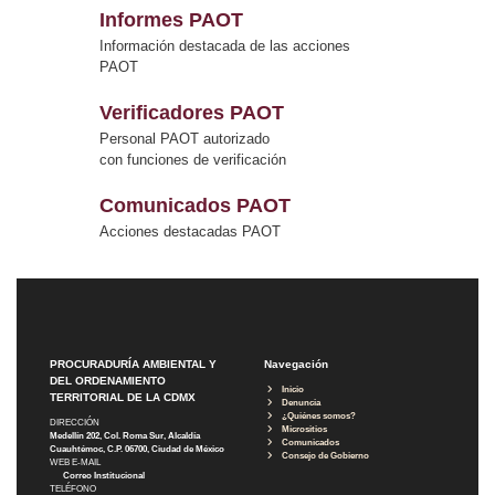
Informes PAOT
Información destacada de las acciones
PAOT
Verificadores PAOT
Personal PAOT autorizado
con funciones de verificación
Comunicados PAOT
Acciones destacadas PAOT
PROCURADURÍA AMBIENTAL Y
Navegación
DEL ORDENAMIENTO
Inicio
TERRITORIAL DE LA CDMX
Denuncia
¿Quiénes somos?
DIRECCIÓN
Micrositios
Medellín 202, Col. Roma Sur, Alcaldía
Comunicados
Cuauhtémoc, C.P. 06700, Ciudad de México
Consejo de Gobierno
WEB E-MAIL
Correo Institucional
TELÉFONO