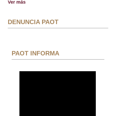
Ver más
DENUNCIA PAOT
PAOT INFORMA