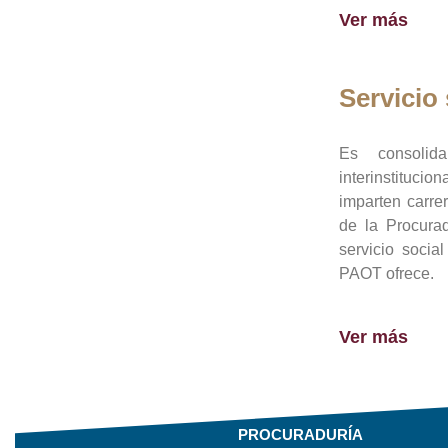
Ver más
Servicio 
Es consolid
interinstituci
imparten carre
de la Procura
servicio socia
PAOT ofrece.
Ver más
PROCURADURÍA