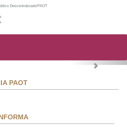
lico Descentralizado/PAOT
s
a
Next
IA PAOT
INFORMA