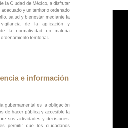
de la Ciudad de México, a disfrutar
 adecuado y un territorio ordenado
llo, salud y bienestar, mediante la
vigilancia de la aplicación y
 de la normatividad en materia
 ordenamiento territorial.
encia e información
ia gubernamental es la obligación
os de hacer pública y accesible la
bre sus actividades y decisiones.
es permitir que los ciudadanos