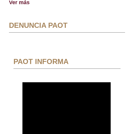
Ver más
DENUNCIA PAOT
PAOT INFORMA