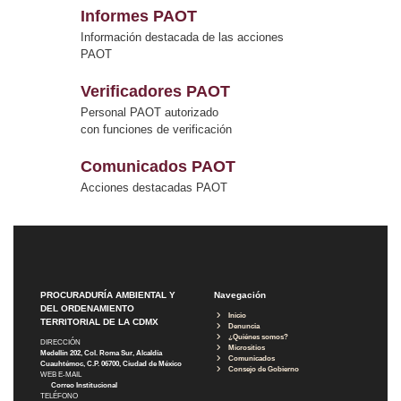
Informes PAOT
Información destacada de las acciones
PAOT
Verificadores PAOT
Personal PAOT autorizado
con funciones de verificación
Comunicados PAOT
Acciones destacadas PAOT
PROCURADURÍA AMBIENTAL Y
Navegación
DEL ORDENAMIENTO
Inicio
TERRITORIAL DE LA CDMX
Denuncia
¿Quiénes somos?
DIRECCIÓN
Micrositios
Medellín 202, Col. Roma Sur, Alcaldía
Comunicados
Cuauhtémoc, C.P. 06700, Ciudad de México
Consejo de Gobierno
WEB E-MAIL
Correo Institucional
TELÉFONO