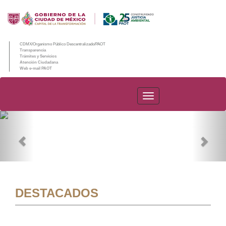
CDMX/Organismo Público Descentralizado/PAOT
Transparencia
Trámites y Servicios
Atención Ciudadana
Web e-mail PAOT
PAOT
Previous
Nex
DESTACADOS