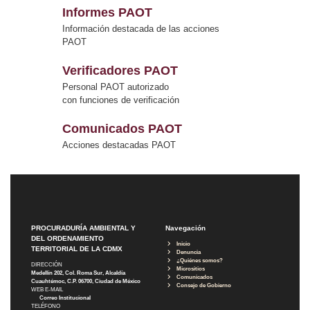
Informes PAOT
Información destacada de las acciones
PAOT
Verificadores PAOT
Personal PAOT autorizado
con funciones de verificación
Comunicados PAOT
Acciones destacadas PAOT
PROCURADURÍA AMBIENTAL Y
Navegación
DEL ORDENAMIENTO
Inicio
TERRITORIAL DE LA CDMX
Denuncia
¿Quiénes somos?
DIRECCIÓN
Micrositios
Medellín 202, Col. Roma Sur, Alcaldía
Comunicados
Cuauhtémoc, C.P. 06700, Ciudad de México
Consejo de Gobierno
WEB E-MAIL
Correo Institucional
TELÉFONO