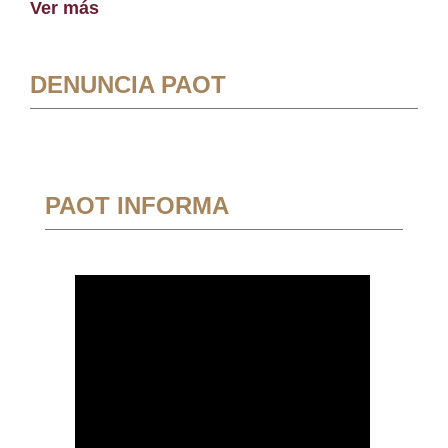
Ver más
DENUNCIA PAOT
PAOT INFORMA