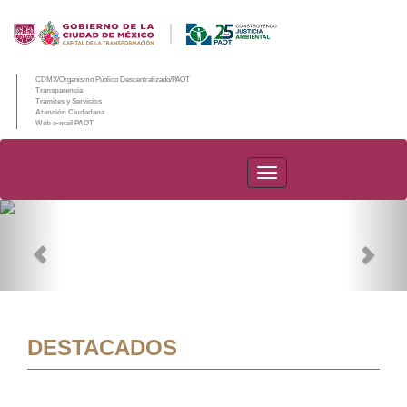
CDMX/Organismo Público Descentralizado/PAOT
Transparencia
Trámites y Servicios
Atención Ciudadana
Web e-mail PAOT
PAOT
Previous
Nex
DESTACADOS