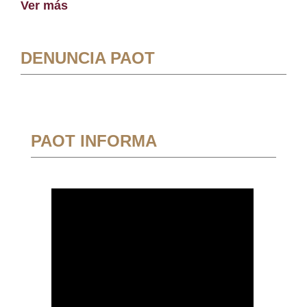
Ver más
DENUNCIA PAOT
PAOT INFORMA