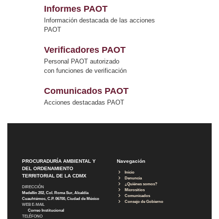
Informes PAOT
Información destacada de las acciones
PAOT
Verificadores PAOT
Personal PAOT autorizado
con funciones de verificación
Comunicados PAOT
Acciones destacadas PAOT
PROCURADURÍA AMBIENTAL Y
Navegación
DEL ORDENAMIENTO
Inicio
TERRITORIAL DE LA CDMX
Denuncia
¿Quiénes somos?
DIRECCIÓN
Micrositios
Medellín 202, Col. Roma Sur, Alcaldía
Comunicados
Cuauhtémoc, C.P. 06700, Ciudad de México
Consejo de Gobierno
WEB E-MAIL
Correo Institucional
TELÉFONO