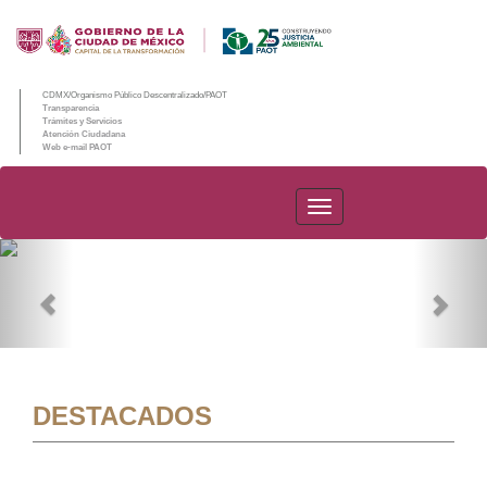
CDMX/Organismo Público Descentralizado/PAOT
Transparencia
Trámites y Servicios
Atención Ciudadana
Web e-mail PAOT
PAOT
Previous
Nex
DESTACADOS