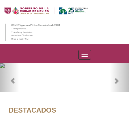
CDMX/Organismo Público Descentralizado/PAOT
Transparencia
Trámites y Servicios
Atención Ciudadana
Web e-mail PAOT
PAOT
Previous
Nex
DESTACADOS