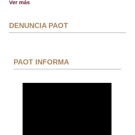
Ver más
DENUNCIA PAOT
PAOT INFORMA