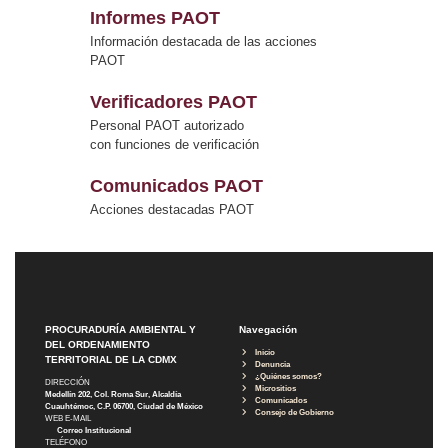
Informes PAOT
Información destacada de las acciones
PAOT
Verificadores PAOT
Personal PAOT autorizado
con funciones de verificación
Comunicados PAOT
Acciones destacadas PAOT
PROCURADURÍA AMBIENTAL Y
Navegación
DEL ORDENAMIENTO
Inicio
TERRITORIAL DE LA CDMX
Denuncia
¿Quiénes somos?
DIRECCIÓN
Micrositios
Medellín 202, Col. Roma Sur, Alcaldía
Comunicados
Cuauhtémoc, C.P. 06700, Ciudad de México
Consejo de Gobierno
WEB E-MAIL
Correo Institucional
TELÉFONO