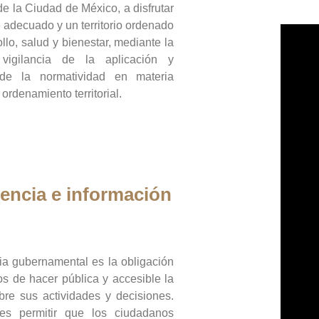
de la Ciudad de México, a disfrutar
 adecuado y un territorio ordenado
llo, salud y bienestar, mediante la
vigilancia de la aplicación y
 de la normatividad en materia
 ordenamiento territorial.
encia e información
ia gubernamental es la obligación
os de hacer pública y accesible la
bre sus actividades y decisiones.
es permitir que los ciudadanos