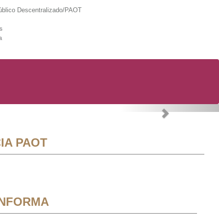
lico Descentralizado/PAOT
s
a
Next
IA PAOT
INFORMA