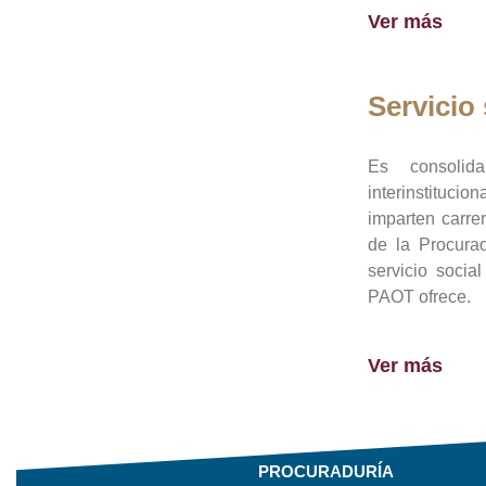
Ver más
Servicio 
Es consolid
interinstituci
imparten carre
de la Procura
servicio socia
PAOT ofrece.
Ver más
PROCURADURÍA