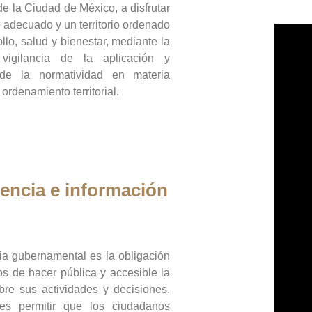
de la Ciudad de México, a disfrutar
 adecuado y un territorio ordenado
llo, salud y bienestar, mediante la
vigilancia de la aplicación y
 de la normatividad en materia
 ordenamiento territorial.
encia e información
ia gubernamental es la obligación
os de hacer pública y accesible la
bre sus actividades y decisiones.
es permitir que los ciudadanos