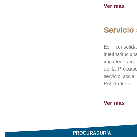
Ver más
Servicio 
Es consolid
interinstituci
imparten carre
de la Procura
servicio socia
PAOT ofrece.
Ver más
PROCURADURÍA