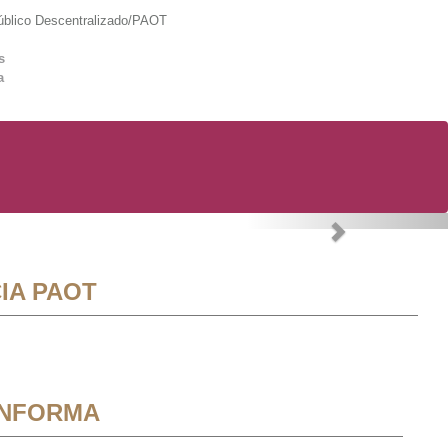
lico Descentralizado/PAOT
s
a
Next
IA PAOT
INFORMA