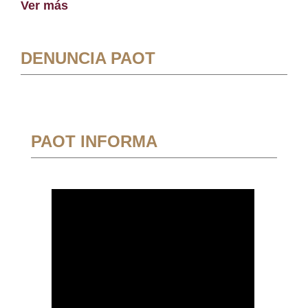
Ver más
DENUNCIA PAOT
PAOT INFORMA