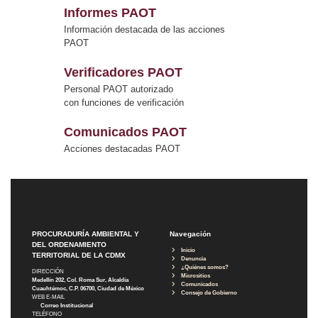
Informes PAOT
Información destacada de las acciones
PAOT
Verificadores PAOT
Personal PAOT autorizado
con funciones de verificación
Comunicados PAOT
Acciones destacadas PAOT
PROCURADURÍA AMBIENTAL Y
Navegación
DEL ORDENAMIENTO
Inicio
TERRITORIAL DE LA CDMX
Denuncia
¿Quiénes somos?
DIRECCIÓN
Micrositios
Medellín 202, Col. Roma Sur, Alcaldía
Comunicados
Cuauhtémoc, C.P. 06700, Ciudad de México
Consejo de Gobierno
WEB E-MAIL
Correo Institucional
TELÉFONO