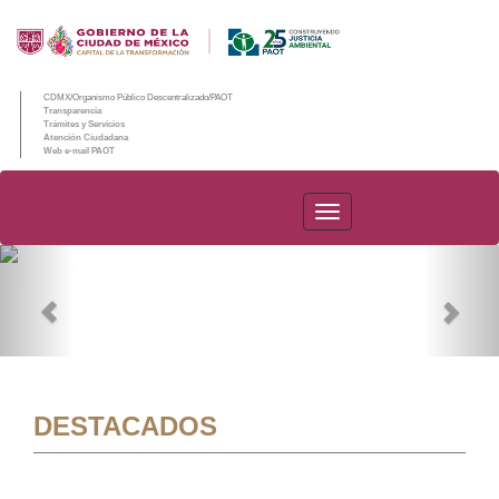
CDMX/Organismo Público Descentralizado/PAOT
Transparencia
Trámites y Servicios
Atención Ciudadana
Web e-mail PAOT
PAOT
Previous
Nex
DESTACADOS