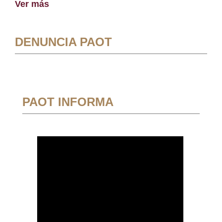
Ver más
DENUNCIA PAOT
PAOT INFORMA