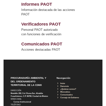
Informes PAOT
Información destacada de las acciones
PAOT
Verificadores PAOT
Personal PAOT autorizado
con funciones de verificación
Comunicados PAOT
Acciones destacadas PAOT
PROCURADURÍA AMBIENTAL Y
Navegación
DEL ORDENAMIENTO
Inicio
TERRITORIAL DE LA CDMX
Denuncia
¿Quiénes somos?
DIRECCIÓN
Micrositios
Medellín 202, Col. Roma Sur, Alcaldía
Comunicados
Cuauhtémoc, C.P. 06700, Ciudad de México
Consejo de Gobierno
WEB E-MAIL
Correo Institucional
TELÉFONO