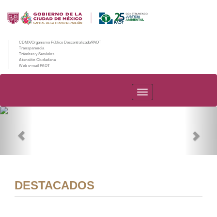
CDMX/Organismo Público Descentralizado/PAOT
Transparencia
Trámites y Servicios
Atención Ciudadana
Web e-mail PAOT
PAOT
Previous
Nex
DESTACADOS