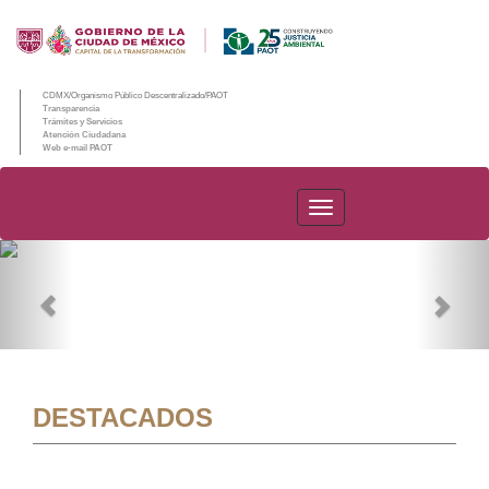
CDMX/Organismo Público Descentralizado/PAOT
Transparencia
Trámites y Servicios
Atención Ciudadana
Web e-mail PAOT
PAOT
Previous
Nex
DESTACADOS