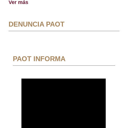
Ver más
DENUNCIA PAOT
PAOT INFORMA