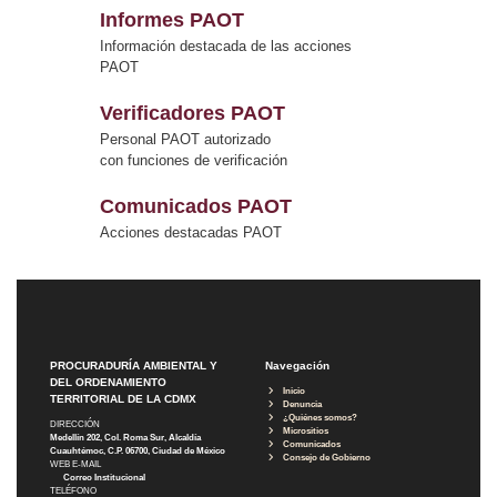
Informes PAOT
Información destacada de las acciones
PAOT
Verificadores PAOT
Personal PAOT autorizado
con funciones de verificación
Comunicados PAOT
Acciones destacadas PAOT
PROCURADURÍA AMBIENTAL Y
Navegación
DEL ORDENAMIENTO
Inicio
TERRITORIAL DE LA CDMX
Denuncia
¿Quiénes somos?
DIRECCIÓN
Micrositios
Medellín 202, Col. Roma Sur, Alcaldía
Comunicados
Cuauhtémoc, C.P. 06700, Ciudad de México
Consejo de Gobierno
WEB E-MAIL
Correo Institucional
TELÉFONO