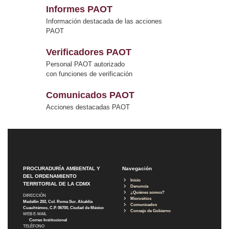
Informes PAOT
Información destacada de las acciones
PAOT
Verificadores PAOT
Personal PAOT autorizado
con funciones de verificación
Comunicados PAOT
Acciones destacadas PAOT
PROCURADURÍA AMBIENTAL Y
Navegación
DEL ORDENAMIENTO
Inicio
TERRITORIAL DE LA CDMX
Denuncia
¿Quiénes somos?
DIRECCIÓN
Micrositios
Medellín 202, Col. Roma Sur, Alcaldía
Comunicados
Cuauhtémoc, C.P. 06700, Ciudad de México
Consejo de Gobierno
WEB E-MAIL
Correo Institucional
TELÉFONO