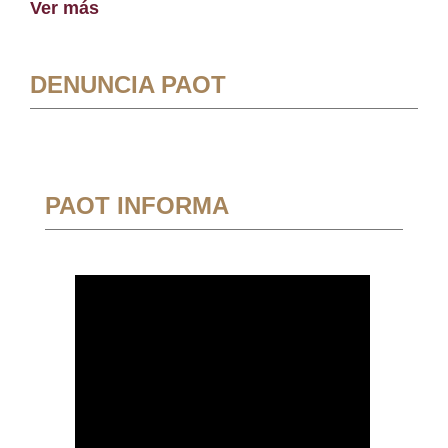
Ver más
DENUNCIA PAOT
PAOT INFORMA