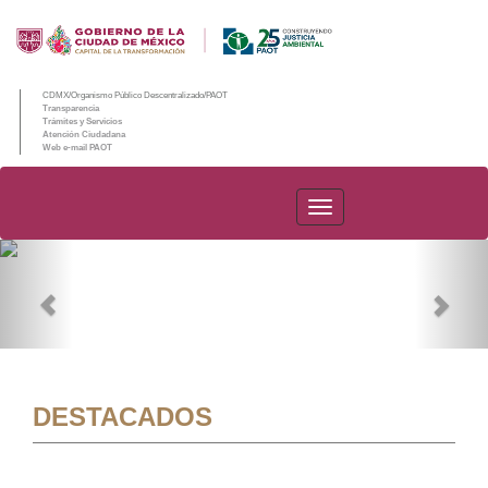
CDMX/Organismo Público Descentralizado/PAOT
Transparencia
Trámites y Servicios
Atención Ciudadana
Web e-mail PAOT
PAOT
Previous
Nex
DESTACADOS