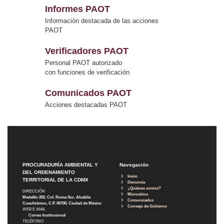
Informes PAOT
Información destacada de las acciones
PAOT
Verificadores PAOT
Personal PAOT autorizado
con funciones de verificación
Comunicados PAOT
Acciones destacadas PAOT
PROCURADURÍA AMBIENTAL Y
Navegación
DEL ORDENAMIENTO
Inicio
TERRITORIAL DE LA CDMX
Denuncia
¿Quiénes somos?
DIRECCIÓN
Micrositios
Medellín 202, Col. Roma Sur, Alcaldía
Comunicados
Cuauhtémoc, C.P. 06700, Ciudad de México
Consejo de Gobierno
WEB E-MAIL
Correo Institucional
TELÉFONO