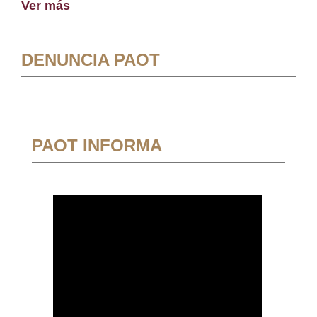
Ver más
DENUNCIA PAOT
PAOT INFORMA