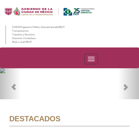
CDMX/Organismo Público Descentralizado/PAOT
Transparencia
Trámites y Servicios
Atención Ciudadana
Web e-mail PAOT
PAOT
Previous
Nex
DESTACADOS