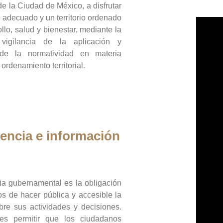
de la Ciudad de México, a disfrutar
 adecuado y un territorio ordenado
llo, salud y bienestar, mediante la
vigilancia de la aplicación y
 de la normatividad en materia
 ordenamiento territorial.
encia e información
ia gubernamental es la obligación
os de hacer pública y accesible la
bre sus actividades y decisiones.
es permitir que los ciudadanos