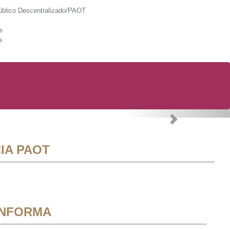
lico Descentralizado/PAOT
s
a
Next
IA PAOT
INFORMA