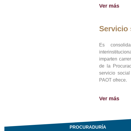
Ver más
Servicio 
Es consolid
interinstituci
imparten carre
de la Procura
servicio socia
PAOT ofrece.
Ver más
PROCURADURÍA