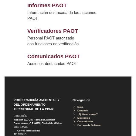
Informes PAOT
Información destacada de las acciones
PAOT
Verificadores PAOT
Personal PAOT autorizado
con funciones de verificación
Comunicados PAOT
Acciones destacadas PAOT
PROCURADURÍA AMBIENTAL Y
Navegación
DEL ORDENAMIENTO
Inicio
TERRITORIAL DE LA CDMX
Denuncia
¿Quiénes somos?
DIRECCIÓN
Micrositios
Medellín 202, Col. Roma Sur, Alcaldía
Comunicados
Cuauhtémoc, C.P. 06700, Ciudad de México
Consejo de Gobierno
WEB E-MAIL
Correo Institucional
TELÉFONO