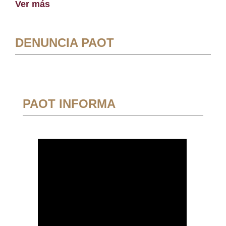
Ver más
DENUNCIA PAOT
PAOT INFORMA