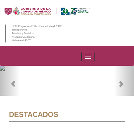
CDMX/Organismo Público Descentralizado/PAOT
Transparencia
Trámites y Servicios
Atención Ciudadana
Web e-mail PAOT
PAOT
Previous
Nex
DESTACADOS